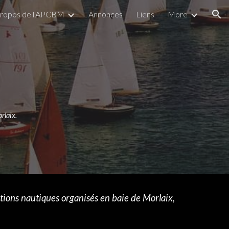
propos de l'APCBM
Annonces
Liens
More
ion
rlaix.
ions nautiques organisés en baie de Morlaix,