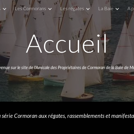
s
Les Cormorans
Les régates
La Baie
A 
ip to main content
Skip to navigat
Accueil
enue sur le site de l'Amicale des Propriétaires de Cormoran de la Baie de Mo
a série Cormoran aux régates, rassemblements et manifestat