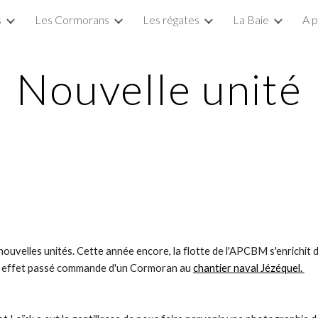
s
Les Cormorans
Les régates
La Baie
A 
ip to main content
Skip to navigat
Nouvelle unité
ouvelles unités. Cette année encore, la flotte de l'APCBM s'enrichit d'
en effet passé commande d'un Cormoran au
chantier naval Jézéquel.