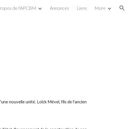
propos de l'APCBM
Annonces
Liens
More
ion
une nouvelle unité. Loïck Mével, fils de l'ancien