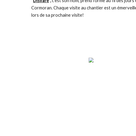
"
Disvaré
",
c'est son nom, prend forme au fil des jours 
Cormoran. Chaque visite au chantier est un émerveill
lors de sa prochaine visite!