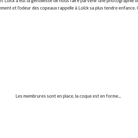
et Loïck a eut la gentillesse de nous faire parvenir une photographie 
ement et l'odeur des copeaux rappelle à Loïck sa plus tendre enfance.
Les membrures sont en place, la coque est en forme...