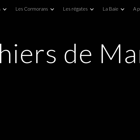
s
Les Cormorans
Les régates
La Baie
A 
ip to main content
Skip to navigat
ahiers de Ma