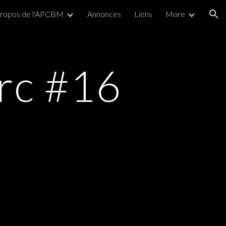
propos de l'APCBM
Annonces
Liens
More
ion
rc #16