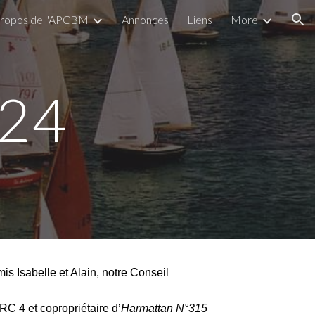
propos de l'APCBM
Annonces
Liens
More
ion
24
s Isabelle et Alain, notre Conseil
RC 4 et copropriétaire d’
Harmattan N°315