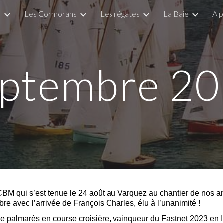
s
Les Cormorans
Les régates
La Baie
A 
ip to main content
Skip to navigat
ptembre
20
M qui s’est tenue le 24 août au Varquez au chantier de nos ami
re avec l’arrivée de François Charles, élu à l’unanimité !
he palmarès en course croisière, vainqueur du Fastnet 2023 en I