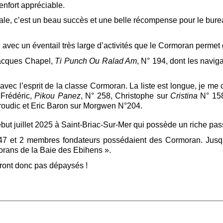
nfort appréciable.
, c’est un beau succès et une belle récompense pour le bureau q
te avec un éventail très large d’activités que le Cormoran perme
 Jacques Chapel,
Ti Punch Ou Ralad Am
, N° 194, dont les navig
avec l’esprit de la classe Cormoran. La liste est longue, je me
Frédéric,
Pikou Panez
, N° 258, Christophe sur
Cristina
N° 15
Broudic et Eric Baron sur Morgwen N°204.
ut juillet 2025 à Saint-Briac-Sur-Mer qui possède un riche pa
947 et 2 membres fondateurs possédaient des Cormoran. Jusqu
morans de la Baie des Ebihens ».
ront donc pas dépaysés !