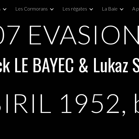
s
Les Cormorans
Les régates
La Baie
A 
ip to main content
Skip to navigat
07
EVASION 
ick LE BAYEC & Lukaz
BIRIL
195
2
,