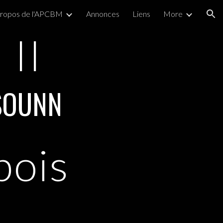
propos de l'APCBM
Annonces
Liens
More
ion
II
 SOUNN
 bois