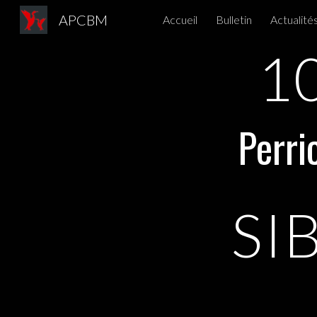
APCBM
Accueil
Bulletin
Actualité
Sk
1
Perr
SI